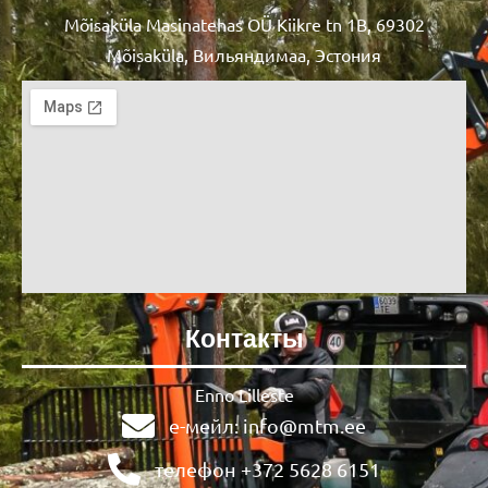
Mõisaküla Masinatehas OÜ Kiikre tn 1B, 69302
Mõisaküla, Вильяндимаа, Эстония
Контакты
Enno Lilleste
е-мейл: info@mtm.ee
телефон +372 5628 6151