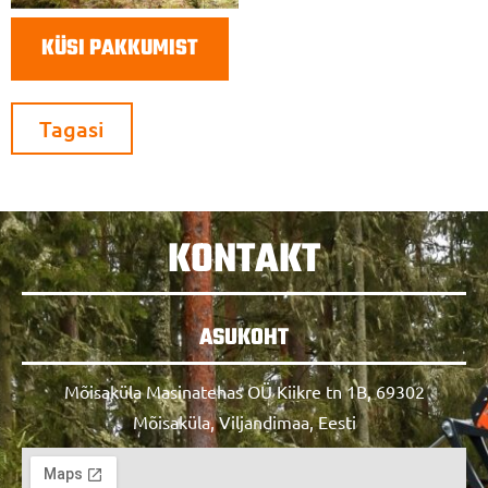
KÜSI PAKKUMIST
Tagasi
KONTAKT
ASUKOHT
Mõisaküla Masinatehas OÜ Kiikre tn 1B, 69302
Mõisaküla, Viljandimaa, Eesti