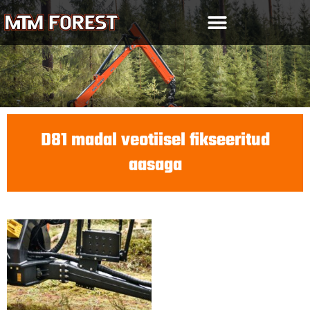
Skip
to
content
D81 madal veotiisel fikseeritud
aasaga