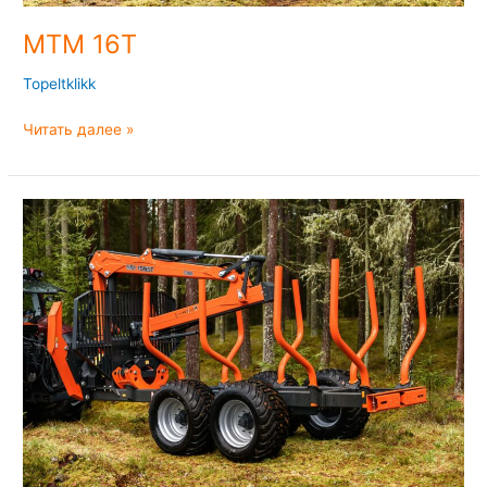
MTM 16T
Topeltklikk
Читать далее »
MTM
14T