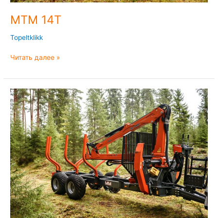
MTM 14T
Topeltklikk
Читать далее »
MTM
12T