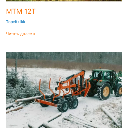
MTM 12T
Topeltklikk
Читать далее »
MTM
11T