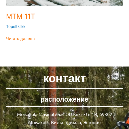
MTM 11T
Topeltklikk
Читать далее »
контакт
расположение
Mõisaküla Masinatehas OÜ Kiikre tn 1B, 69302
Mõisaküla, Вильяндимаа, Эстония