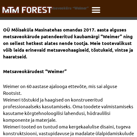
Skip
Metsaveokäru “Weimer”
to
content
OÜ Mõisaküla Masinatehas omandas 2017. aasta alguses
metsaveokärude patendeeritud kaubamärgi “Weimer” ning
on sellest hetkest alates nende tootja. Meie tootevalikust
võib leida erinevaid metsaveohaagiseid, tõstukeid, vintse ja
haaratseid.
Metsaveokärudest “Weimer”
Weimer on 60 aastase ajalooga ettevõte, mis sai alguse
Rootsist.
Weimeri tõstukid ja haagised on konstrueeritud
professionaalseks kasutamiseks. Oma toodete valmistamiseks
kasutame kõrgtehnoloogilisi lahendusi, hüdraulilisi
komponente ja materjale.
Weimeri tooted on tuntud oma kergekaalulise disaini, tugeva
konstruktsiooni, vastupidavuse ja madalate ülalpidamiskulude