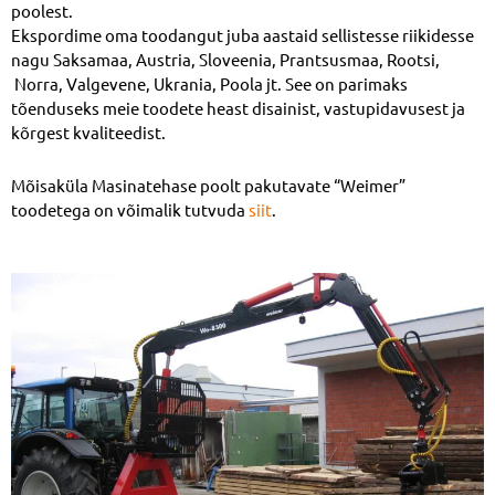
poolest.
Ekspordime oma toodangut juba aastaid sellistesse riikidesse
nagu Saksamaa, Austria, Sloveenia, Prantsusmaa, Rootsi,
Norra, Valgevene, Ukrania, Poola jt. See on parimaks
tõenduseks meie toodete heast disainist, vastupidavusest ja
kõrgest kvaliteedist.
Mõisaküla Masinatehase poolt pakutavate “Weimer”
toodetega on võimalik tutvuda
siit
.