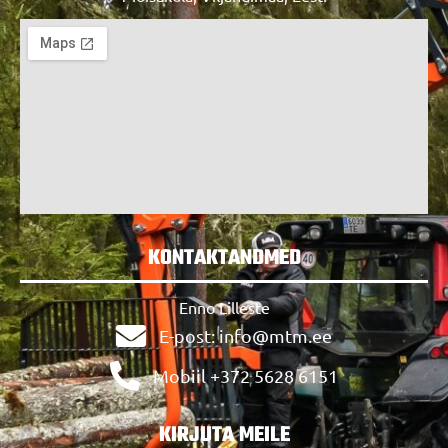
KONTAKTANDMED
Enno Lilleste
E-post: info@mtm.ee
Mobiil +372 5628 6151
KIRJUTA MEILE