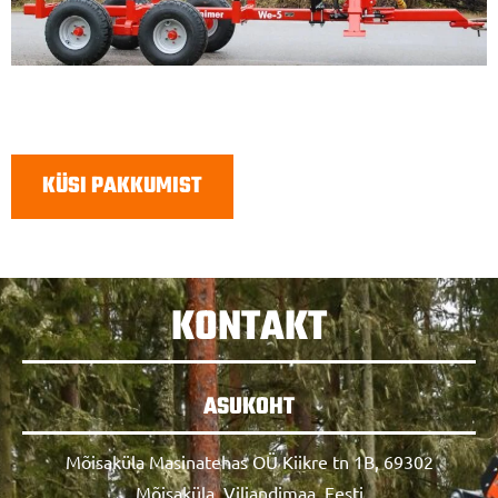
KÜSI PAKKUMIST
KONTAKT
ASUKOHT
Mõisaküla Masinatehas OÜ Kiikre tn 1B, 69302
Mõisaküla, Viljandimaa, Eesti